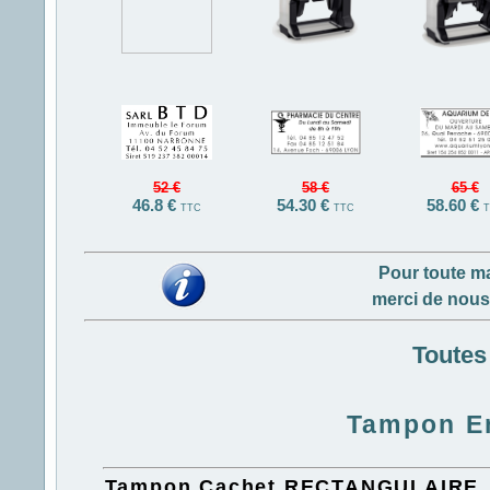
52 €
58 €
65 €
46.8 €
54.30 €
58.60 €
TTC
TTC
T
Pour toute m
merci de nous
Toutes
Tampon En
Tampon Cachet RECTANGULAIRE