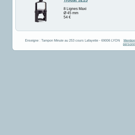
Trodat 5215
8 Lignes Maxi
Ø 45 mm
54
€
Enseigne :
Tampon Minute
au
253 cours Lafayette
-
69006
LYON
Mention
personn