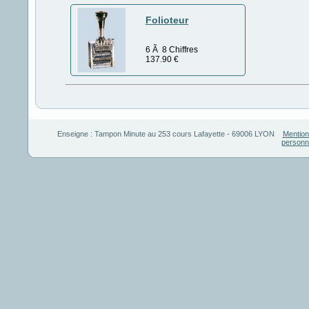
Folioteur
6 Ã 8 Chiffres
137.90
€
Enseigne :
Tampon Minute
au
253 cours Lafayette
-
69006
LYON
Mention
personn