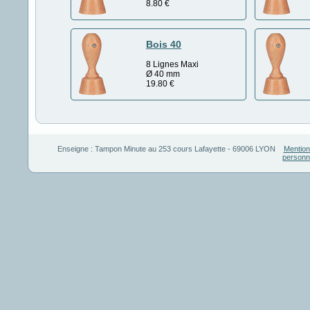
8.80
€
Bois 40
8 Lignes Maxi
Ø 40 mm
19.80
€
Enseigne :
Tampon Minute
au
253 cours Lafayette
-
69006
LYON
Mention
personn