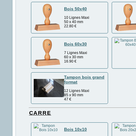
Bois 50x40
10 Lignes Maxi
50 x 40 mm
22.80
€
Bois 60x30
7 Lignes Maxi
60 x 30 mm
16.90
€
Tampon bois grand
format
12 Lignes Maxi
85 x 90 mm
47
€
CARRE
Bois 10x10