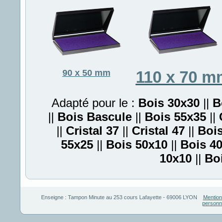
90 x 50 mm
110 x 70 m
Adapté pour le :
Bois 30x30
||
B
||
Bois Bascule
||
Bois 55x35
||
||
Cristal 37
||
Cristal 47
||
Boi
55x25
||
Bois 50x10
||
Bois 4
10x10
||
Bo
Enseigne :
Tampon Minute
au
253 cours Lafayette
-
69006
LYON
Mention
personn